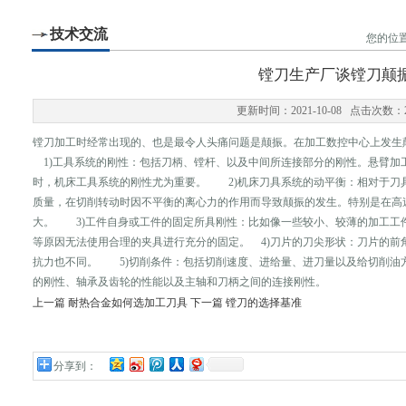
技术交流
您的位置
镗刀生产厂谈镗刀颠
更新时间：2021-10-08 点击次数：2
镗刀加工时经常出现的、也是最令人头痛问题是颠振。在加工数控中心上发生
1)工具系统的刚性：包括刀柄、镗杆、以及中间所连接部分的刚性。悬臂加
时，机床工具系统的刚性尤为重要。 2)机床刀具系统的动平衡：相对于刀
质量，在切削转动时因不平衡的离心力的作用而导致颠振的发生。特别是在高
大。 3)工件自身或工件的固定所具刚性：比如像一些较小、较薄的加工工
等原因无法使用合理的夹具进行充分的固定。 4)刀片的刀尖形状：刀片的前
抗力也不同。 5)切削条件：包括切削速度、进给量、进刀量以及给切削油方
的刚性、轴承及齿轮的性能以及主轴和刀柄之间的连接刚性。
上一篇
耐热合金如何选加工刀具
下一篇
镗刀的选择基准
分享到：