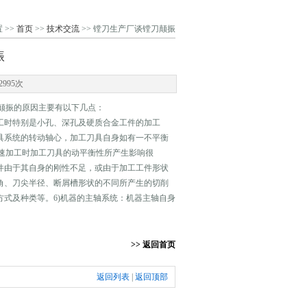
 >>
首页
>>
技术交流
>> 镗刀生产厂谈镗刀颠振
振
995次
颠振的原因主要有以下几点：
工时特别是小孔、深孔及硬质合金工件的加工
具系统的转动轴心，加工刀具自身如有一不平衡
速加工时加工刀具的动平衡性所产生影响很
件由于其自身的刚性不足，或由于加工工件形状
角、刀尖半径、断屑槽形状的不同所产生的切削
式及种类等。6)机器的主轴系统：机器主轴自身
>> 返回首页
返回列表
|
返回顶部