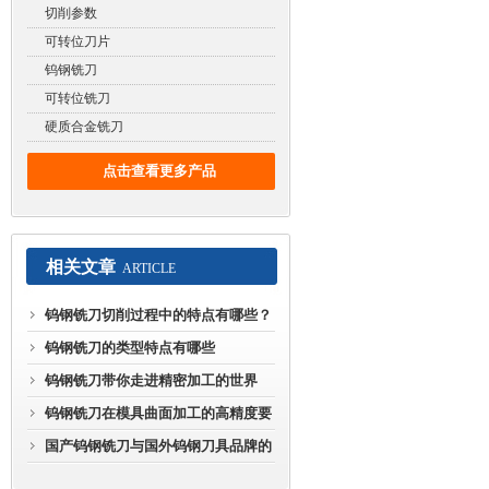
切削参数
可转位刀片
钨钢铣刀
可转位铣刀
硬质合金铣刀
点击查看更多产品
相关文章
ARTICLE
钨钢铣刀切削过程中的特点有哪些？
钨钢铣刀的类型特点有哪些
钨钢铣刀带你走进精密加工的世界
钨钢铣刀在模具曲面加工的高精度要
求
国产钨钢铣刀与国外钨钢刀具品牌的
差距究竟有多大？