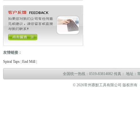
友情链接：
缆故障测试仪
电缆故障测试仪
电子万能试验机
热油泵
臭气处理设备
冻干机
冷热冲
Spiral Taps
|
End Mill
|
全国统一热线：0519-83814082 传真： 地
© 2026常州赛默工具有限公司 版权所有（www