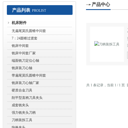
产品中心
产品列表
PROLIST
常州赛默工具有限公司
机床附件
无扁尾莫氏圆锥中问套
7：24圆锥过渡套
铣床中间套
铣床中间套厂家
端面铣刀定位心轴
铣床装刀心轴
带扁尾莫氏圆锥中间套
铣床装刀心轴厂家
共 1 条记录，当前 1 / 1
硬质合金刀具
削平型直柄刀具夹头
成套铣夹头
强力铣夹头刀柄
刀柄装拆工具
快换夹头