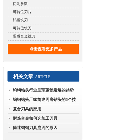
切削参数
可转位刀片
钨钢铣刀
可转位铣刀
硬质合金铣刀
点击查看更多产品
相关文章
ARTICLE
钨钢钻头行业呈现蓬勃发展的趋势
钨钢钻头厂家简述刃磨钻头的6个技
巧
复合刀具的应用
耐热合金如何选加工刀具
简述钨钢刀具崩刃的原因