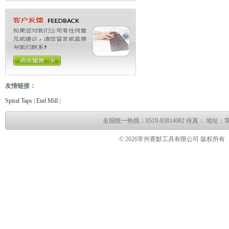
友情链接：
电缆故障测试仪
电缆故障测试仪
电子万能试验机
热油泵
臭气处理设备
冻干机
冷热冲
Spiral Taps
|
End Mill
|
全国统一热线：0519-83814082 传真： 地
© 2026常州赛默工具有限公司 版权所有（www