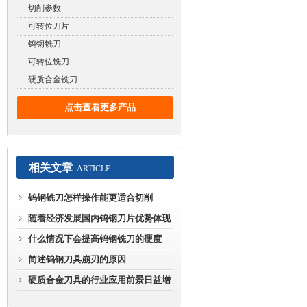
切削参数
可转位刀片
钨钢铣刀
可转位铣刀
硬质合金铣刀
点击查看更多产品
相关文章
ARTICLE
钨钢铣刀怎样操作能更适合切削
随着经济发展国内钨钢刀片优势体现
在哪
什么情况下会提高钨钢铣刀的硬度
简述钨钢刀具崩刃的原因
硬质合金刀具的行业应用前景日益增
长