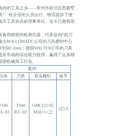
国内的工具之乡——常州市新北区西夏墅
置*，给企业的人员出行、物流提供了便
地方工具协会的理事单位。迄今已拥有固
备和精密的检测仪器，均系业内*的刀
ROLLOMATIC公司的刀具磨削中心
R0.2mm；德国WALTER公司的刀具
适应市场的综合能力较强，赢得了众多顾
精密机械加工行业。
配件
压块
刀垫
双头螺钉
扳手
TSM
TSM
GMC125-05
口5.0
/L-03
R/L-02
M10×1×22