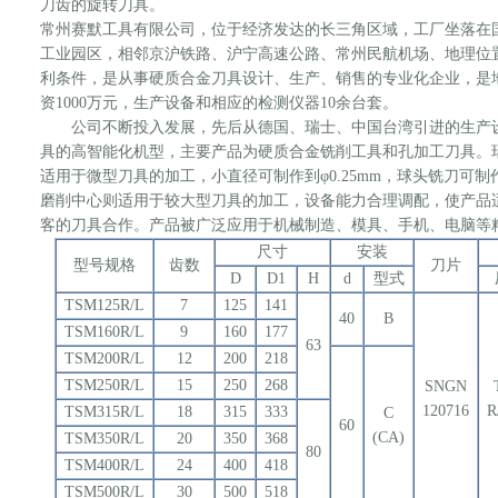
刀齿的旋转刀具。
常州赛默工具有限公司，位于经济发达的长三角区域，工厂坐落在
工业园区，相邻京沪铁路、沪宁高速公路、常州民航机场、地理位
利条件，是从事硬质合金刀具设计、生产、销售的专业化企业，是
资1000万元，生产设备和相应的检测仪器10余台套。
公司不断投入发展，先后从德国、瑞士、中国台湾引进的生产设
具的高智能化机型，主要产品为硬质合金铣削工具和孔加工刀具。瑞士
适用于微型刀具的加工，小直径可制作到φ0.25mm，球头铣刀可制作到
磨削中心则适用于较大型刀具的加工，设备能力合理调配，使产品
客的刀具合作。产品被广泛应用于机械制造、模具、手机、电脑等
尺寸
安装
型号规格
齿数
刀片
D
D1
H
d
型式
TSM125R/L
7
125
141
40
B
TSM160R/L
9
160
177
63
TSM200R/L
12
200
218
TSM250R/L
15
250
268
SNGN
120716
R
TSM315R/L
18
315
333
C
60
(CA)
TSM350R/L
20
350
368
80
TSM400R/L
24
400
418
TSM500R/L
30
500
518