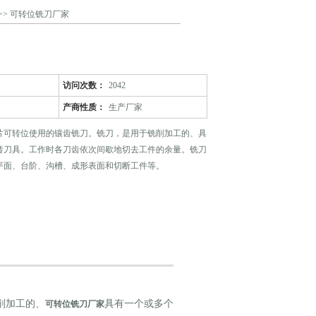
>> 可转位铣刀厂家
访问次数：
2042
产商性质：
生产厂家
片可转位使用的镶齿铣刀。铣刀，是用于铣削加工的、具
转刀具。工作时各刀齿依次间歇地切去工件的余量。铣刀
平面、台阶、沟槽、成形表面和切断工件等。
削加工的、
具有一个或多个
可转位铣刀厂家