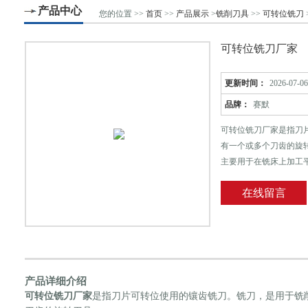
产品中心
您的位置 >>
首页
>>
产品展示
>
铣削刀具
>>
可转位铣刀
可转位铣刀厂家
更新时间：
2026-07-06
品牌：
赛默
可转位铣刀厂家是指刀
有一个或多个刀齿的旋
主要用于在铣床上加工
在线留言
产品详细介绍
可转位铣刀厂家
是指刀片可转位使用的镶齿铣刀。铣刀，是用于铣