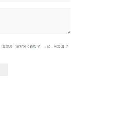
计算结果（填写阿拉伯数字），如：三加四=7
自动化仪表四厂
veneer stitching machine
Lacquer sanding machine
Brush sanding machine