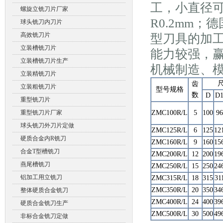
工，小直径可
螺旋立铣刀片厂家
R0.2mm
球头铣刀内刀片
高效铣刀片
型刀具的加
立装槽铣刀片
能力较强，
立装槽铣刀片生产
机械制造、
立装精铣刀片
齿
立装粗铣刀片
型号规格
数
D
D
重型铣刀片
重型铣刀片厂家
ZMC100R/L
5
100
96
球头铣刀外刀片定做
ZMC125R/L
6
125
12
硬质合金内R铣刀
ZMC160R/L
9
160
15
合金T型槽铣刀
ZMC200R/L
12
200
19
燕尾槽铣刀
ZMC250R/L
15
250
24
铝加工用立铣刀
ZMC315R/L
18
315
31
ZMC350R/L
20
350
34
整体硬质合金铣刀
ZMC400R/L
24
400
39
硬质合金铣刀生产
ZMC500R/L
30
500
49
非标合金铣刀定做