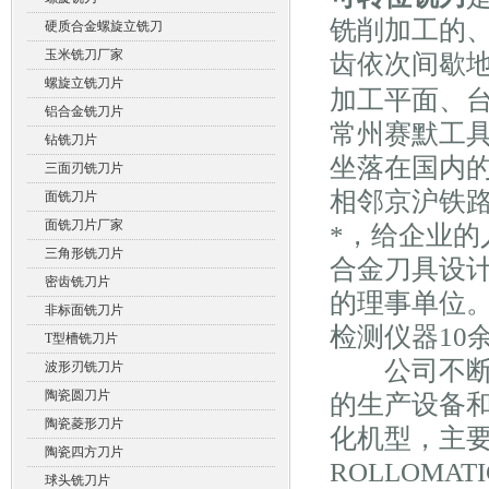
铣削加工的
硬质合金螺旋立铣刀
玉米铣刀厂家
齿依次间歇
螺旋立铣刀片
加工平面、
铝合金铣刀片
常州赛默工
钻铣刀片
坐落在国内
三面刃铣刀片
相邻京沪铁
面铣刀片
面铣刀片厂家
*，给企业
三角形铣刀片
合金刀具设
密齿铣刀片
的理事单位。
非标面铣刀片
检测仪器10
T型槽铣刀片
公司不断投
波形刃铣刀片
陶瓷圆刀片
的生产设备
陶瓷菱形刀片
化机型，主
陶瓷四方刀片
ROLLOM
球头铣刀片