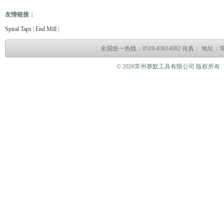
友情链接：
电缆故障测试仪
电缆故障测试仪
电子万能试验机
热油泵
臭气处理设备
冻干机
冷热
Spiral Taps
|
End Mill
|
全国统一热线：0519-83814082 传真： 地
© 2026常州赛默工具有限公司 版权所有（www