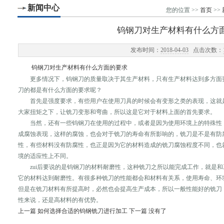
新闻中心
您的位置 >>
首页
>>
钨钢刀对生产材料有什么方
发布时间：
2018-04-03
点击次数：
钨钢刀对生产材料有什么方面的要求
更多情况下，钨钢刀的质量取决于其生产材料，只有生产材料达到多方面要
刀的都是有什么方面的要求呢？
首先是强度要求，有些用户在使用刀具的时候会有变形之类的表现，这就是
大家扭矩之下，让铣刀变形和弯曲，所以这是它对于材料上面的首先要求。
当然，还有一些钨钢刀在使用的过程中，或者是因为使用环境上的特殊性，
成腐蚀表现，这样的腐蚀，也会对于铣刀的寿命有所影响的，铣刀是不是有防
性，有些材料没有防腐性，也正是因为它的材料造成的铣刀腐蚀程度不同，也
境的适应性上不同。
zui后要说的是钨钢刀的材料耐磨性，这种铣刀之所以能完成工作，就是和
它的材料达到耐磨性。有很多种铣刀的性能都会和材料有关系，使用寿命、环
但是在铣刀材料有所提高时，必然也会提高生产成本，所以一般性能好的铣刀
性来说，还是高材料的有优势。
上一篇
如何选择合适的钨钢铣刀进行加工
下一篇 没有了