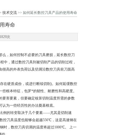
>
技术交流
>> 如何延长数控刀具产品的使用寿命
用寿命
829次
么，如何控制不必要的刀具磨损，延长数控刀
过程中，通过数控刀具到被切削产品的切削过程，
由很高的外表负荷以及切屑沿数控刀具前刀面高
存在硬质成份，或进行断续切削)。如何延缓数控
一些根本特征，包罗*的韧性、耐磨性和高硬度。
要害要素，但要确定核算切削温度所需的参数
可认为一些经历性的办法奠基根底。
比例的转变取决于几个要素——尤其是切削速
数控刀具温度也能够会超越550℃，这是高速钢在
钢时，数控刀具切屑的温度将超过1000℃。 上一
哪些