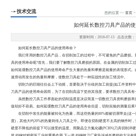
技术交流
您的位置 >>
首页
>
如何延长数控刀具产品的使
更新时间：2018-07-13 点击次数：1
如何延长数控刀具产品的使用寿命？
我们常用的数控刀具产品，在切削加工的过程中，不可避免的产品磨损。那
具的使用寿命呢?首先，我们要了解数控刀具磨损的原因。在金属的切削加工
如何延缓数控刀具产品的使用寿命产生大量的热量和摩擦是能量的表现形式。
速滑动而发生的热量和摩擦，使数控刀具处于一种应战性的加工情况中。
切削力的巨细往往会上下动摇，首要取决于分歧的加工前提(如工件资料中
刀具产品的使用寿命因而，为了在切削高温下坚持其强度，要求数控刀具具有
虽然数控刀具工件界面处的切削温度是决议简直一切数控刀具资料磨损率的
值却好不容易。如何延缓数控刀具产品的使用寿命但是，切削实验的测量后果
在切削中发生的能量被转化为热量，而这些热量的80%都被切屑带走(这一
度)，其他大约20%的热量则传入刀具之中。即便在切削硬度不太高的钢件时，
硬度不降低的前提下可以接受的温度。用聚晶立方氮化硼(PCBN)刀具切削淬硬
篇
钨钢对精密等工业的重要作用
下一篇
钨钢铣刀厂家告诉减低磨损的方法有