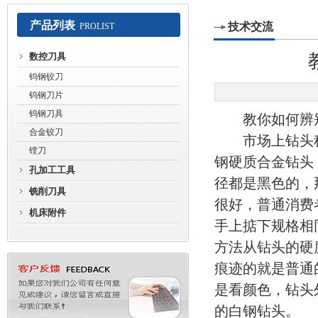
产品列表
技术交流
PROLIST
常州赛默工具有限公司
数控刀具
钨钢铰刀
钨钢刀片
钨钢刀具
教你如何辨别
合金铰刀
市场上钻头种
镗刀
钢硬质合金钻头
孔加工工具
径都是黑色的，
铣削刀具
很好，普通消费
机床附件
手上掂下规格相
方法从钻头的硬
痕迹的就是普通
是看颜色，钻头
的白钢钻头。