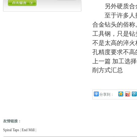
另外硬质合金钻
至于许多人搞
合金钻头的俗称
工具钢，只是钻
不是太高的淬火
孔精度要求不高
上一篇
加工选择
削方式汇总
分享到：
友情链接：
仪
电缆故障测试仪
电子万能试验机
热油泵
臭气处理设备
冻干机
冷热冲击试验机
管式
Spiral Taps
|
End Mill
|