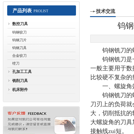
产品列表
技术交流
PROLIST
常州赛默工具有限公司
钨钢
数控刀具
钨钢铰刀
钨钢刀片
钨钢刀具
钨钢铣刀的螺
合金铰刀
钨钢铣刀是一
镗刀
一般主要用于数
孔加工工具
比较硬不复杂的
铣削刀具
一、螺旋角
机床附件
钨钢铣刀的螺
刀刃上的负荷就
大，切削抵抗的
大螺旋角的刀具
接触线zui短。