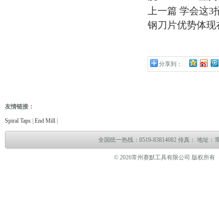
上一篇
学会这3
钢刀片优势体现
分享到：
友情链接：
电缆故障测试仪
电缆故障测试仪
电子万能试验机
热油泵
臭气处理设备
冻干机
Spiral Taps
|
End Mill
|
全国统一热线：0519-83814082 传真： 地
© 2026常州赛默工具有限公司 版权所有（www