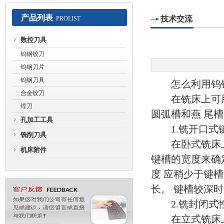
产品列表
技术交流
PROLIST
常州赛默工具有限公司
数控刀具
钨钢铰刀
钨钢刀片
钨钢刀具
怎么利用钨钢
合金铰刀
在铣床上可用钨
镗刀
圆弧槽和燕 尾
孔加工工具
1.铣开口式
铣削刀具
在卧式铣床上.
机床附件
键槽的宽度来确
度 应稍少于键
长。 键槽较深时
2.铣封闭式
在立式铣床上.