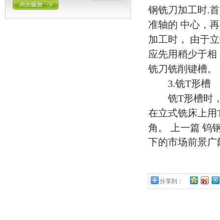
钢铣刀加工时.
准轴的 中心，再
加工时， 由于
应先用稍少于相
铣刀铣削键槽。
3.铣T形槽
铣T形槽时，必
在立式铣床上用T
角。 上一篇
钨
下的市场前景广
分享到：