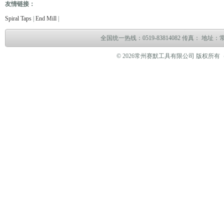
友情链接：
仪
电缆故障测试仪
电子万能试验机
热油泵
臭气处理设备
冻干机
冷热冲击试验机
管式
Spiral Taps
|
End Mill
|
全国统一热线：0519-83814082 传真： 地
© 2026常州赛默工具有限公司 版权所有（www