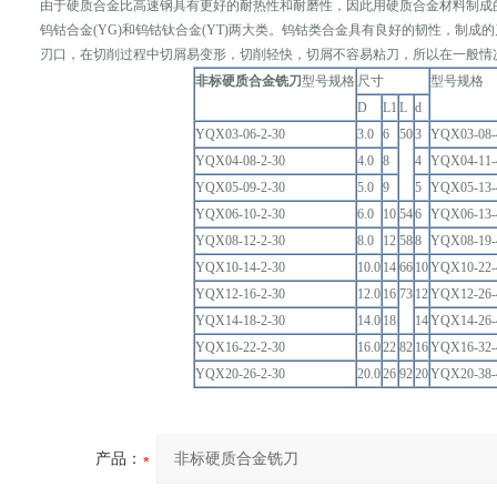
由于硬质合金比高速钢具有更好的耐热性和耐磨性，因此用硬质合金材料制成
钨钴合金(YG)和钨钴钛合金(YT)两大类。钨钴类合金具有良好的韧性，制
刃口，在切削过程中切屑易变形，切削轻快，切屑不容易粘刀，所以在一般情
非标硬质合金铣刀
型号规格
尺寸
型号规格
D
L1
L
d
YQX03-06-2-30
3.0
6
50
3
YQX03-08-
YQX04-08-2-30
4.0
8
4
YQX04-11-
YQX05-09-2-30
5.0
9
5
YQX05-13-
YQX06-10-2-30
6.0
10
54
6
YQX06-13-
YQX08-12-2-30
8.0
12
58
8
YQX08-19-
YQX10-14-2-30
10.0
14
66
10
YQX10-22-
YQX12-16-2-30
12.0
16
73
12
YQX12-26-
YQX14-18-2-30
14.0
18
14
YQX14-26-
YQX16-22-2-30
16.0
22
82
16
YQX16-32-
YQX20-26-2-30
20.0
26
92
20
YQX20-38-
产品：