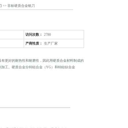
刀
>> 非标硬质合金铣刀
刀
访问次数：
2780
产商性质：
生产厂家
具有更好的耐热性和耐磨性，因此用硬质合金材料制成的
削加工。硬质合金分钨钴合金（YG）和钨钴钛合金
类合金具有良好的韧性，制成的刀具可以采用较大的前角
口，在切削过程中切屑易变形，切削轻快，切屑不容易粘
，用钨钴合金加工不锈钢比较合适