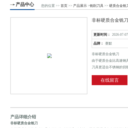
产品中心
您的位置 >>
首页
>>
产品展示
>
铣削刀具
>>
硬质合金铣
非标硬质合金铣
更新时间：
2026-07-07
品牌：
赛默
非标硬质合金铣刀
由于硬质合金比高速钢
刀具更适合不锈钢的切
（YT）两大类。钨钴
在线留言
与刃磨出较为锋利的刃
刀，所以在一般情况下
产品详细介绍
非标硬质合金铣刀