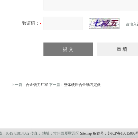
验证码：
请输入
上一篇：
合金铣刀厂家
下一篇：
整体硬质合金铣刀定做
热油泵
臭气处理设备
冻干机
冷热冲击试验机
管式炉
滴灌管
等离子清洗机
上海自动化
0519-83814082 传真： 地址：常州西夏墅园区
Sitemap
备案号：苏ICP备18015003号