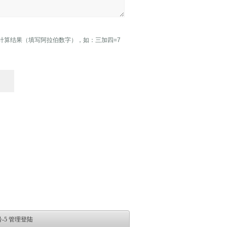
计算结果（填写阿拉伯数字），如：三加四=7
仪表四厂
veneer stitching machine
Lacquer sanding machine
Brush sanding machine
-5
管理登陆