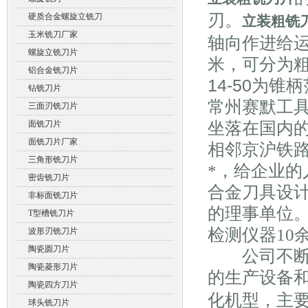
刃。
硬质合金螺旋立铣刀
立装粗铣
玉米铣刀厂家
轴向作进给运
螺旋立铣刀片
米，可分为粗
铝合金铣刀片
14-50为锥
钻铣刀片
常州赛默工
三面刃铣刀片
面铣刀片
坐落在国内
面铣刀片厂家
相邻京沪铁
三角形铣刀片
*，给企业
密齿铣刀片
合金刀具设
非标面铣刀片
的理事单位。
T型槽铣刀片
检测仪器10
波形刃铣刀片
陶瓷圆刀片
公司不断投
陶瓷菱形刀片
的生产设备
陶瓷四方刀片
化机型，主
球头铣刀片