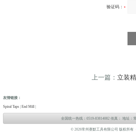
验证码：
上一篇：
立装
友情链接：
电缆故障测试仪
电缆故障测试仪
电子万能试验机
热油泵
臭气处理设备
冻干机
冷热冲
Spiral Taps
|
End Mill
|
全国统一热线：0519-83814082 传真： 地
© 2026常州赛默工具有限公司 版权所有（www