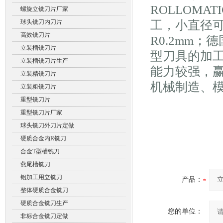
ROLLOM
螺旋立铣刀片厂家
球头铣刀内刀片
工，小直径可
高效铣刀片
R0.2mm
立装槽铣刀片
型刀具的加
立装槽铣刀片生产
能力较强，
立装精铣刀片
机械制造、
立装粗铣刀片
重型铣刀片
重型铣刀片厂家
球头铣刀外刀片定做
硬质合金内R铣刀
合金T型槽铣刀
燕尾槽铣刀
铝加工用立铣刀
产品：
整体硬质合金铣刀
硬质合金铣刀生产
您的单位：
非标合金铣刀定做