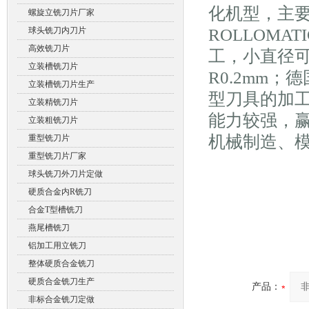
化机型，主
螺旋立铣刀片厂家
球头铣刀内刀片
ROLLOM
高效铣刀片
工，小直径可
立装槽铣刀片
R0.2mm
立装槽铣刀片生产
型刀具的加
立装精铣刀片
能力较强，
立装粗铣刀片
机械制造、
重型铣刀片
重型铣刀片厂家
球头铣刀外刀片定做
硬质合金内R铣刀
合金T型槽铣刀
燕尾槽铣刀
铝加工用立铣刀
整体硬质合金铣刀
硬质合金铣刀生产
产品：
非标合金铣刀定做