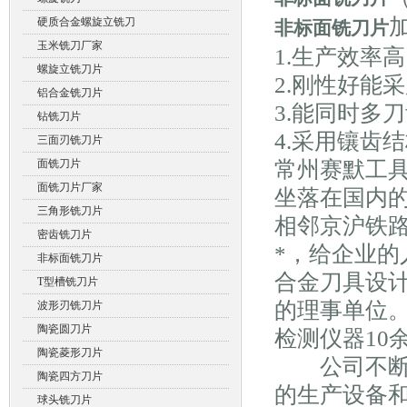
硬质合金螺旋立铣刀
非标面铣刀片
玉米铣刀厂家
1.生产效率
螺旋立铣刀片
2.刚性好能
铝合金铣刀片
3.能同时多
钻铣刀片
4.采用镶齿
三面刃铣刀片
面铣刀片
常州赛默工
面铣刀片厂家
坐落在国内
三角形铣刀片
相邻京沪铁
密齿铣刀片
*，给企业
非标面铣刀片
合金刀具设
T型槽铣刀片
的理事单位。
波形刃铣刀片
陶瓷圆刀片
检测仪器10
陶瓷菱形刀片
公司不断投
陶瓷四方刀片
的生产设备
球头铣刀片