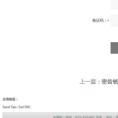
验证码：
上一篇：
密齿
友情链接：
缆故障测试仪
电缆故障测试仪
电子万能试验机
热油泵
臭气处理设备
冻干机
冷热冲击
Spiral Taps
|
End Mill
|
全国统一热线：0519-83814082 传真： 地