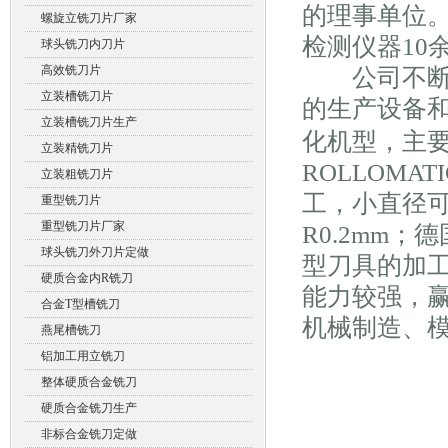
的理事单位。
螺旋立铣刀片厂家
检测仪器10
球头铣刀内刀片
高效铣刀片
公司不断投
立装槽铣刀片
的生产设备
立装槽铣刀片生产
化机型，主
立装精铣刀片
ROLLOM
立装粗铣刀片
工，小直径可
重型铣刀片
重型铣刀片厂家
R0.2mm
球头铣刀外刀片定做
型刀具的加
硬质合金内R铣刀
能力较强，
合金T型槽铣刀
机械制造、
燕尾槽铣刀
铝加工用立铣刀
整体硬质合金铣刀
硬质合金铣刀生产
非标合金铣刀定做