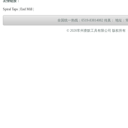
友情链接：
电缆故障测试仪
电缆故障测试仪
电子万能试验机
热油泵
臭气处理设备
冻干机
冷热
Spiral Taps
|
End Mill
|
全国统一热线：0519-83814082 传真： 地
© 2026常州赛默工具有限公司 版权所有（www