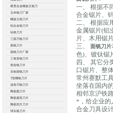
一、 根据不
硬质合金螺旋立铣刀
玉米铣刀厂家
合金锯片、
螺旋立铣刀片
二、 根据应
铝合金铣刀片
金属锯片(铝
钻铣刀片
片、木用锯
三面刃铣刀片
三、
面铣刀片
面铣刀片
面铣刀片厂家
色)、镀钛锯
三角形铣刀片
四、 其它分
密齿铣刀片
口锯片、整体
非标面铣刀片
常州赛默工
T型槽铣刀片
坐落在国内
波形刃铣刀片
陶瓷圆刀片
相邻京沪铁
陶瓷菱形刀片
*，给企业
陶瓷四方刀片
合金刀具设
球头铣刀片