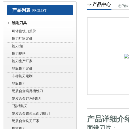
产品中心
您的位
产品列表
PROLIST
常州赛默工具有限公司
铣削刀具
可转位铣刀报价
铣刀厂家定做
铣刀出口
铣刀规格
铣刀生产厂家
非标铣刀定做
非标铣刀定制
非标铣刀
硬质合金燕尾槽铣刀
硬质合金T型槽铣刀
T型槽铣刀
硬质合金错齿三面刃铣刀
产品详细介
硬质合金铣刀厂家
面铣刀片
：
螺旋铣刀