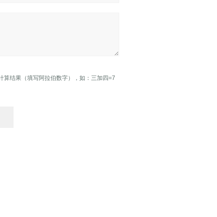
计算结果（填写阿拉伯数字），如：三加四=7
表四厂
veneer stitching machine
Lacquer sanding machine
Brush sanding machine