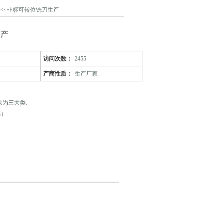
>> 非标可转位铣刀生产
生产
访问次数：
2455
产商性质：
生产厂家
为三大类:
G）
、YG8，其中数字表示含钴量的百分率，含钴量愈多，韧性
，但会降低硬度和耐磨性。因此，该合金适用于切削铸铁
来切削冲击性大的毛坯和经淬火的钢件和不锈钢件。