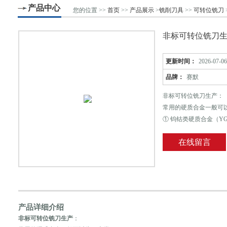
产品中心
您的位置 >>
首页
>>
产品展示
>
铣削刀具
>>
可转位铣刀
非标可转位铣刀
更新时间：
2026-07-06
品牌：
赛默
非标可转位铣刀生产：
常用的硬质合金一般可以
① 钨钴类硬质合金（Y
常用牌号YG3、YG6
在线留言
愈好，愈耐冲击和振动
及有色金属，还可以用
产品详细介绍
非标可转位铣刀生产
：