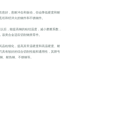
韧性愈好，愈耐冲击和振动，但会降低硬度和耐
毛坯和经淬火的钢件和不锈钢件。
化钛以后，能提高钢的粘结温度，减小磨擦系数，
，该类合金适应切削钢类零件。
其晶粒细化，提高其常温硬度和高温硬度、耐
刀具有较好的综合切削性能和通用性，其牌号
度钢、耐热钢、不锈钢等。