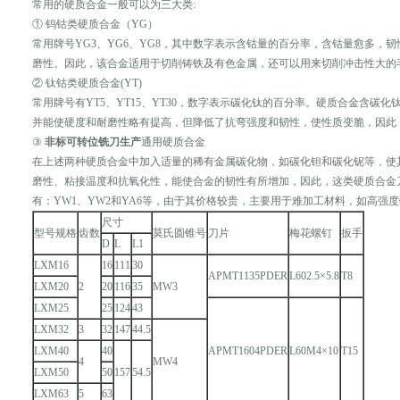
常用的硬质合金一般可以为三大类:
‍① 钨钴类硬质合金（YG）
常用牌号YG3、YG6、YG8，其中数字表示含钴量的百分率，含钴量愈多，
磨性。因此，该合金适用于切削铸铁及有色金属，还可以用来切削冲击性大的
‍② 钛钴类硬质合金(YT)
常用牌号有YT5、YT15、YT30，数字表示碳化钛的百分率。硬质合金含碳
并能使硬度和耐磨性略有提高，但降低了抗弯强度和韧性，使性质变脆，因此
‍③
非标可转位铣刀生产
通用硬质合金
在上述两种硬质合金中加入适量的稀有金属碳化物，如碳化钽和碳化铌等，使
磨性、粘接温度和抗氧化性，能使合金的韧性有所增加，因此，这类硬质合金
有：YW1、YW2和YA6等，由于其价格较贵，主要用于难加工材料，如高强
尺寸
型号规格
齿数
莫氏圆锥号
刀片
梅花螺钉
扳手
D
L
L1
LXM16
16
111
30
APMT1135PDER
L602.5×5.8
T8
LXM20
2
20
116
35
MW3
LXM25
25
124
43
LXM32
3
32
147
44.5
LXM40
40
APMT1604PDER
L60M4×10
T15
4
MW4
LXM50
50
157
54.5
LXM63
5
63