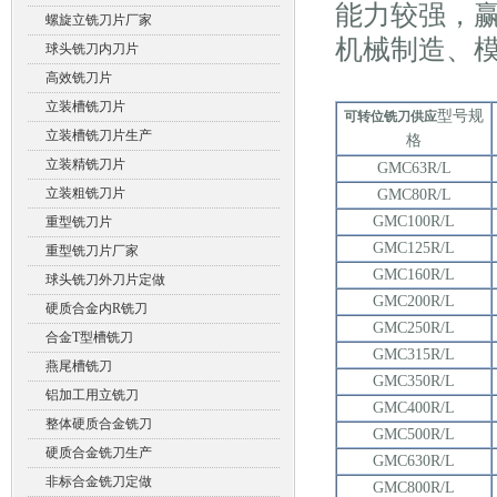
能力较强，
螺旋立铣刀片厂家
机械制造、
球头铣刀内刀片
高效铣刀片
立装槽铣刀片
型号规
可转位铣刀供应
立装槽铣刀片生产
格
立装精铣刀片
GMC63R/L
立装粗铣刀片
GMC80R/L
GMC100R/L
重型铣刀片
GMC125R/L
重型铣刀片厂家
GMC160R/L
球头铣刀外刀片定做
GMC200R/L
硬质合金内R铣刀
GMC250R/L
合金T型槽铣刀
GMC315R/L
燕尾槽铣刀
GMC350R/L
铝加工用立铣刀
GMC400R/L
整体硬质合金铣刀
GMC500R/L
硬质合金铣刀生产
GMC630R/L
非标合金铣刀定做
GMC800R/L