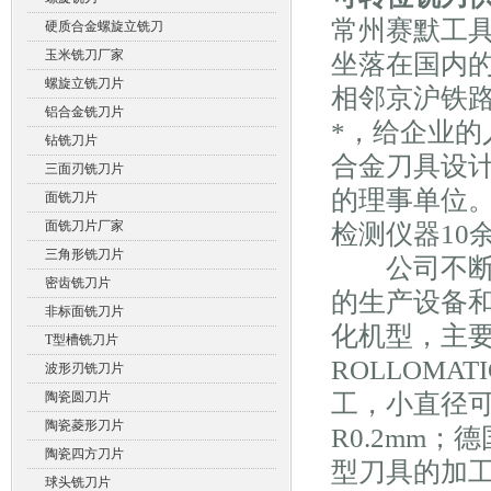
常州赛默工
硬质合金螺旋立铣刀
玉米铣刀厂家
坐落在国内
螺旋立铣刀片
相邻京沪铁
铝合金铣刀片
*，给企业
钻铣刀片
合金刀具设
三面刃铣刀片
的理事单位。
面铣刀片
面铣刀片厂家
检测仪器10
三角形铣刀片
公司不断投
密齿铣刀片
的生产设备
非标面铣刀片
化机型，主
T型槽铣刀片
ROLLOM
波形刃铣刀片
陶瓷圆刀片
工，小直径可
陶瓷菱形刀片
R0.2mm
陶瓷四方刀片
型刀具的加
球头铣刀片