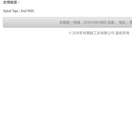
友情链接：
电缆故障测试仪
电缆故障测试仪
电子万能试验机
热油泵
臭气处理设备
冻干机
冷热
Spiral Taps
|
End Mill
|
全国统一热线：0519-83814082 传真： 地
© 2026常州赛默工具有限公司 版权所有（www