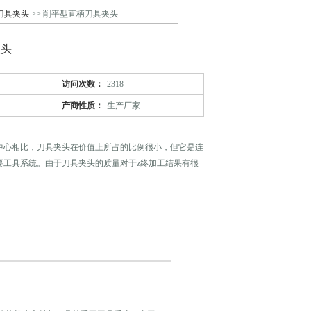
刀具夹头
>> 削平型直柄刀具夹头
夹头
访问次数：
2318
产商性质：
生产厂家
中心相比，刀具夹头在价值上所占的比例很小，但它是连
要工具系统。由于刀具夹头的质量对于z终加工结果有很
刀具夹头的重要性不可小视。