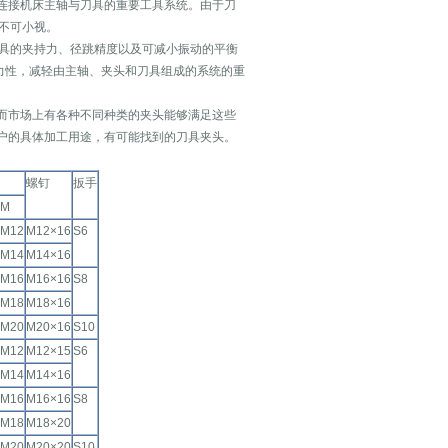
连接机床主轴与刀具的重要工具系统。由于刀
性不可小视。
刀具的夹持力、径跳精度以及可减小振动的平衡
动力性，减轻由主轴、夹头和刀具组成的系统的重
而市场上有各种不同种类的夹头能够满足这些
户的具体加工用途，有可能找到的刀具夹头。
螺钉
扳手
M
M12
M12×16
S6
M14
M14×16
M16
M16×16
S8
M18
M18×16
M20
M20×16
S10
M12
M12×15
S6
M14
M14×16
M16
M16×16
S8
M18
M18×20
M20
M20×20
S10