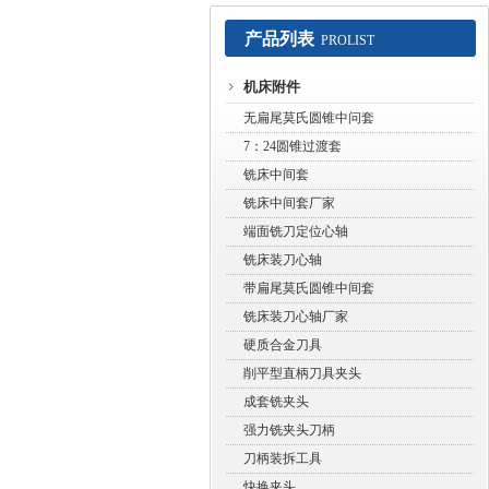
产品列表
PROLIST
常州赛默工具有限公司
机床附件
无扁尾莫氏圆锥中问套
7：24圆锥过渡套
铣床中间套
铣床中间套厂家
端面铣刀定位心轴
铣床装刀心轴
带扁尾莫氏圆锥中间套
铣床装刀心轴厂家
硬质合金刀具
削平型直柄刀具夹头
成套铣夹头
强力铣夹头刀柄
刀柄装拆工具
快换夹头