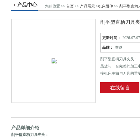
产品中心
您的位置 >>
首页
>>
产品展示
>
机床附件
>>
削平型直柄
削平型直柄刀具
更新时间：
2026-07-07
品牌：
赛默
削平型直柄刀具夹头：
虽然与一台完整的加工
接机床主轴与刀具的重
大影响，因此选用z佳
在线留言
产品详细介绍
削平型直柄刀具夹头
：