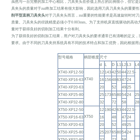
虽然与一台完整的加工中心相比，刀具夹头在价值上所占的比例很小，但它是
具夹头的质量对于zui终加工结果有很大影响，因此选用刀具刀具夹头的重要
削平型直柄刀具夹头
对于刀具夹头而言，zui重要的性能要求是高速旋转时对
质量。刀具夹头的径跳精度必须小于0.003mm。为了支持机床直线驱动的高
量对于获得良好的切削加工结果十分有利。
为了获得良好的切削加工结果，用户对刀具夹头的要求通常已有清晰的定义，
要求。由于不同的刀具夹持系统具有不同的技术特点和加工优势，因此根据用
型号规格
柄部锥度
尺寸
d
L
D
L1
L2
L3
L4
XT40-XP12-50
12
143
42
50
44
22.5
-
XT40
XT40-XP16-63
16
156
48
63
47
24
XT40-XP20-63
20
52
49
25
XT40-XP25-80
25
173
65
80
54
24
25
XT40-XP32-80
32
72
58
28
XT50-XP12-50
12
190
42
63
44
22.5
-
XT50
XT50-XP16-63
16
48
47
24
XT50-XP20-63
20
52
49
25
XT50-XP25-80
25
207
65
80
54
24
XT50-XP32-80
32
72
58