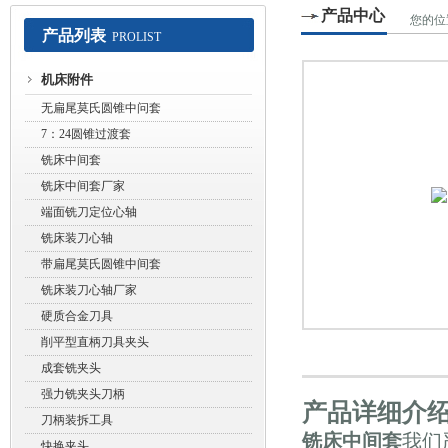
产品中心
您的位
产品列表
PROLIST
常州赛默工具有限公司
机床附件
无扁尾莫氏圆锥中问套
7：24圆锥过渡套
铣床中间套
铣床中间套厂家
端面铣刀定位心轴
铣床装刀心轴
带扁尾莫氏圆锥中间套
铣床装刀心轴厂家
硬质合金刀具
削平型直柄刀具夹头
成套铣夹头
强力铣夹头刀柄
产品详细介
刀柄装拆工具
铣床中间套
我们
快换夹头