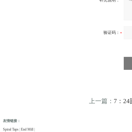
补充说明：
验证码：
上一篇：
7：2
友情链接：
电缆故障测试仪
电缆故障测试仪
电子万能试验机
热油泵
臭气处理设备
冻干机
冷热
Spiral Taps
|
End Mill
|