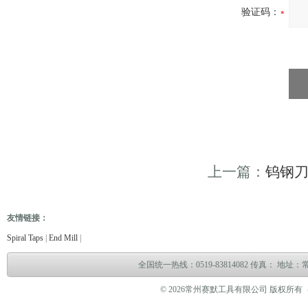
验证码：
上一篇：
钨钢
友情链接：
电缆故障测试仪
电缆故障测试仪
电子万能试验机
热油泵
臭气处理设备
冻干机
冷热
Spiral Taps
|
End Mill
|
全国统一热线：0519-83814082 传真： 地
© 2026常州赛默工具有限公司 版权所有（www